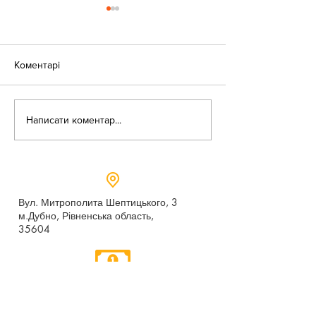
Коментарі
«Веселі закаблу
Небезпека зачепінгу
Написати коментар...
Вул. Митрополита Шептицького, 3
м.Дубно, Рівненська область,
35604
Понеділок - п’ятниця,
9:00 - 17:00