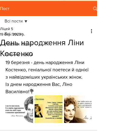
Пост
Всі пости
Ліцей 5
Всі пости
19 бер. 2023 р.
День народження Ліни
Новини ліцею
Костенко
Новини освіти
19 березня - день народження Ліни 
Костенко, геніальної поетеси й однієї 
з найвідоміших українських жінок. 
Із днем народження Вас, Ліно 
Василівно!💐