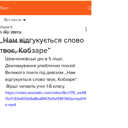
Пост
Всі пости
Ліцей 5
Всі пости
9 бер. 2023 р.
„Нам відгукується слово
Новини ліцею
твоє, Кобзаре”
Новини освіти
Шевченківські дні в 5 ліцеї. 
Декламування улюблених поезій 
Великого поета під девізом ,,Нам 
відгукується слово твоє, Кобзаре".
 Вірші читають учні 1-Б класу.
https://video.wixstatic.com/video/8cc179_ee48
11a7c93a405b9a8ba8167b0bf39f/360p/mp4/fil
e.mp4