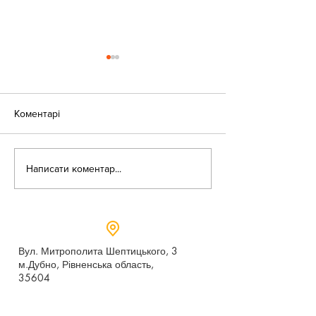
Коментарі
«Веселі закаблу
Небезпека зачепінгу
Написати коментар...
Вул. Митрополита Шептицького, 3
м.Дубно, Рівненська область,
35604