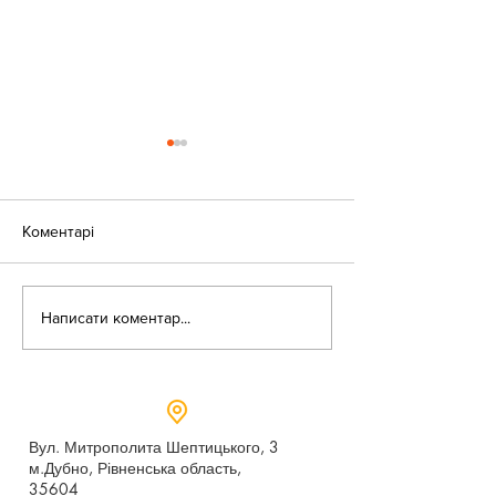
Коментарі
«Веселі закаблу
Небезпека зачепінгу
Написати коментар...
Вул. Митрополита Шептицького, 3
м.Дубно, Рівненська область,
35604