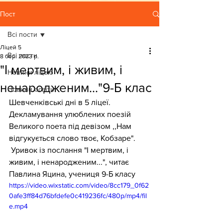
Пост
Всі пости
Ліцей 5
Всі пости
8 бер. 2023 р.
"І мертвим, і живим, і
Новини ліцею
ненародженим..."9-Б клас
Новини освіти
Шевченківські дні в 5 ліцеї. 
Декламування улюблених поезій 
Великого поета під девізом ,,Нам 
відгукується слово твоє, Кобзаре".
 Уривок із послання "І мертвим, і 
живим, і ненародженим...", читає 
Павлина Яцина, учениця 9-Б класу
https://video.wixstatic.com/video/8cc179_0f62
0afe3ff84d76bfdefe0c419236fc/480p/mp4/fil
e.mp4