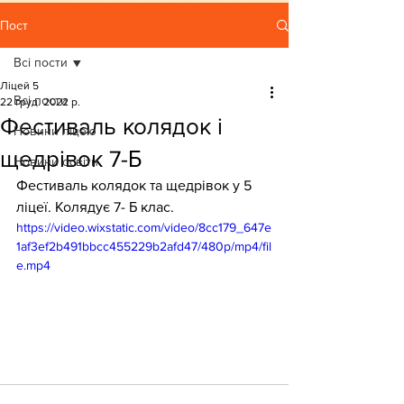
Пост
Всі пости
Ліцей 5
Всі пости
22 груд. 2022 р.
Фестиваль колядок і
Новини ліцею
щедрівок 7-Б
Новини освіти
Фестиваль колядок та щедрівок у 5 
ліцеї. Колядує 7- Б клас.
https://video.wixstatic.com/video/8cc179_647e
1af3ef2b491bbcc455229b2afd47/480p/mp4/fil
e.mp4