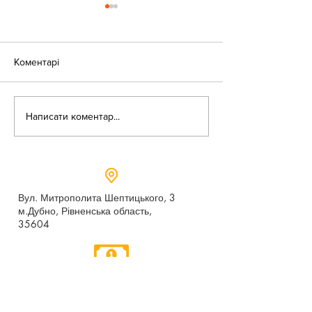
Коментарі
«Веселі закаблу
Небезпека зачепінгу
Написати коментар...
Вул. Митрополита Шептицького, 3
м.Дубно, Рівненська область,
35604
Понеділок - п’ятниця,
9:00 - 17:00