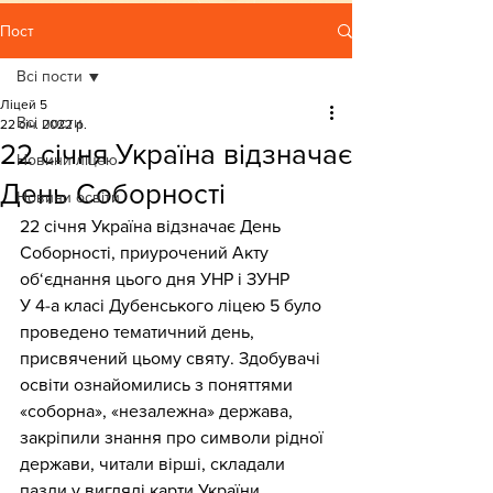
Пост
Всі пости
Ліцей 5
Всі пости
22 січ. 2022 р.
22 січня Україна відзначає
Новини ліцею
День Соборності
Новини освіти
22 січня Україна відзначає День 
Соборності, приурочений Акту 
об‘єднання цього дня УНР і ЗУНР
У 4-а класі Дубенського ліцею 5 було 
проведено тематичний день, 
присвячений цьому святу. Здобувачі 
освіти ознайомились з поняттями 
«соборна», «незалежна» держава, 
закріпили знання про символи рідної 
держави, читали вірші, складали 
пазли у вигляді карти України, 