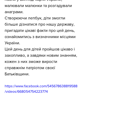
малювали малюнки та розгадували 
анаграми. 
Створюючи лепбук, діти змогли 
більше дізнатися про нашу державу, 
пригадати цікаві факти про цей день, 
ознайомитись з визначними місцями 
України.
Цей день для дітей пройшов цікаво і 
захопливо, а завдяки новим знанням, 
кожен з них зможе вирости 
справжнім патріотом своєї 
Батьківщини.
https://www.facebook.com/545678638819588
/videos/668054754223774