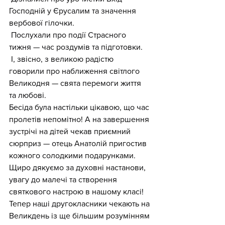
Господній у Єрусалим та значення 
вербової гілочки.
 Послухали про події Страсного 
тижня — час роздумів та підготовки.
 І, звісно, з великою радістю 
говорили про наближення світлого 
Великодня — свята перемоги життя 
та любові.
Бесіда була настільки цікавою, що час 
пролетів непомітно! А на завершення 
зустрічі на дітей чекав приємний 
сюрприз — отець Анатолій пригостив 
кожного солодкими подарунками.
Щиро дякуємо за духовні настанови, 
увагу до малечі та створення 
святкового настрою в нашому класі! 
Тепер наші другокласники чекають на 
Великдень із ще більшим розумінням 