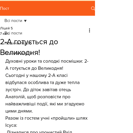
Пост
Всі пости
Ліцей 5
Всі пости
7 квіт.
2-А готується до
Новини ліцею
Великодня!
Новини освіти
Духовні уроки та солодкі посмішки: 2-
А готується до Великодня!
Сьогодні у нашому 2-А класі 
відбулася особлива та дуже тепла 
зустріч. До діток завітав отець 
Анатолій, щоб розповісти про 
найважливіші події, які ми згадуємо 
цими днями.
Разом із гостем учні «пройшли» шлях 
Ісуса:
 Дізналися про урочистий Вхід 