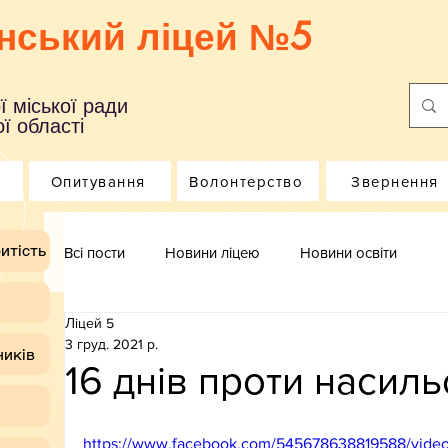
нський ліцей №5
ї міської ради
ї області
Опитування
Волонтерство
Звернення
итість
Всі пости
Новини ліцею
Новини освіти
Ліцей 5
3 груд. 2021 р.
ників
16 днів проти насиль
https://www.facebook.com/545678638819588/vid