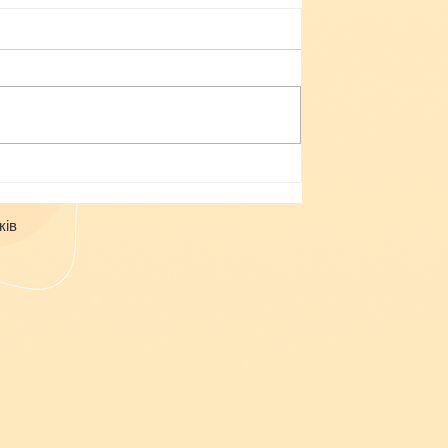
Небезпека зачепінгу
ків