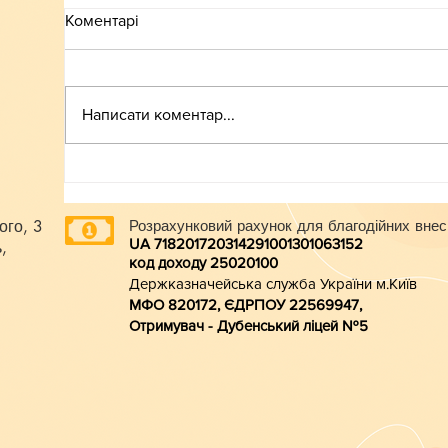
Коментарі
ВСТУП-2026
Написати коментар...
ого, 3
Розрахунковий рахунок для благодійних внес
UA 718201720314291001301063152
,
код доходу 250201
00
Держказначейська служба України м.Київ
МФО 820172, ЄДРПОУ 22569947,
Отримувач - Дубенський ліцей №5