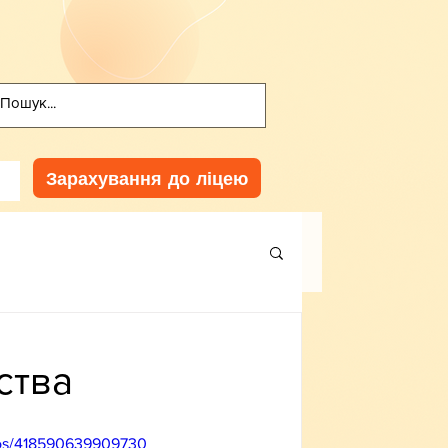
Зарахування до ліцею
ства
eos/418590639909730