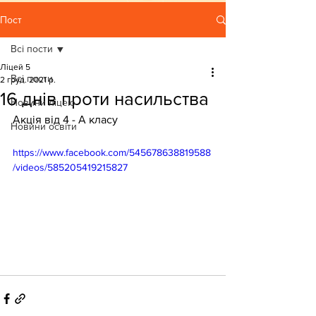
Пост
Всі пости
Ліцей 5
Всі пости
2 груд. 2021 р.
16 днів проти насильства
Новини ліцею
Акція від 4 - А класу
Новини освіти
https://www.facebook.com/545678638819588
/videos/585205419215827