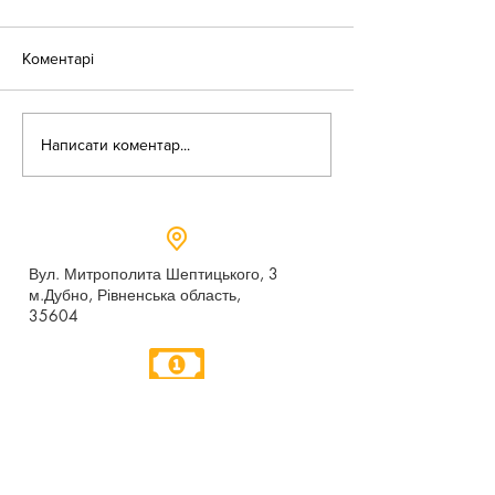
Коментарі
«Веселі закаблу
Небезпека зачепінгу
Написати коментар...
Вул. Митрополита Шептицького, 3
м.Дубно, Рівненська область,
35604
Понеділок - п’ятниця,
9:00 - 17:00
dubno_lyceum5@ukr.net