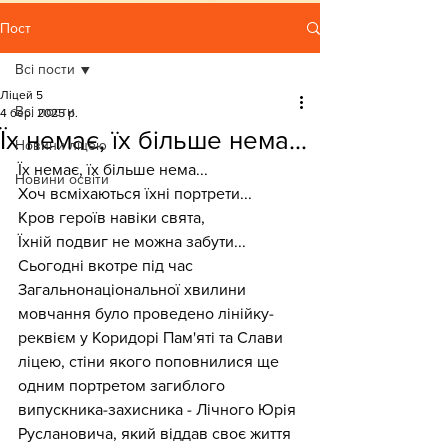
Пост
Всі пости
Ліцей 5
Всі пости
4 бер. 2025 р.
Їх немає, їх більше нема...
Новини ліцею
Їх немає, їх більше нема...
Новини освіти
Хоч всміхаються їхні портрети...
Кров героїв навіки свята,
Їхній подвиг не можна забути...
Сьогодні вкотре під час 
Загальнонаціональної хвилини 
мовчання було проведено лінійку-
реквієм у Коридорі Пам'яті та Слави 
ліцею, стіни якого поповнилися ще 
одним портретом загиблого 
випускника-захисника - Лічного Юрія 
Руслановича, який віддав своє життя 