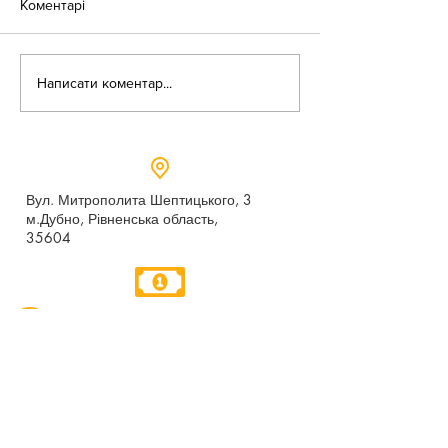
Коментарі
«Веселі закаблу
Небезпека зачепінгу
Написати коментар...
Вул. Митрополита Шептицького, 3
м.Дубно, Рівненська область,
35604
Понеділок - п’ятниця,
9:00 - 17:00
dubno_lyceum5@ukr.net