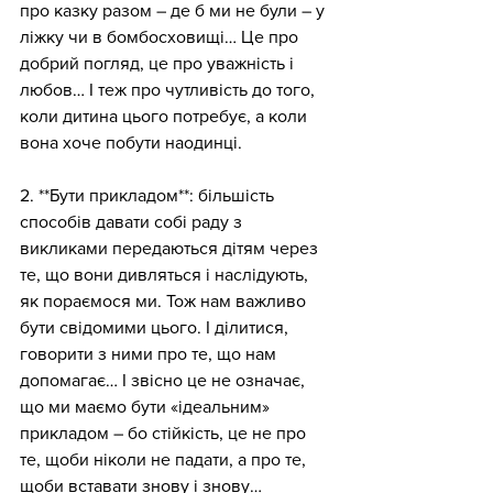
про казку разом – де б ми не були – у 
ліжку чи в бомбосховищі… Це про 
добрий погляд, це про уважність і 
любов… І теж про чутливість до того, 
коли дитина цього потребує, а коли 
вона хоче побути наодинці.
2. **Бути прикладом**: більшість 
способів давати собі раду з 
викликами передаються дітям через 
те, що вони дивляться і наслідують, 
як пораємося ми. Тож нам важливо 
бути свідомими цього. І ділитися, 
говорити з ними про те, що нам 
допомагає… І звісно це не означає, 
що ми маємо бути «ідеальним» 
прикладом – бо стійкість, це не про 
те, щоби ніколи не падати, а про те, 
щоби вставати знову і знову…