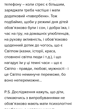
телефону – коли стрес є більшим, 
заряджати треба частіше і мати 
додатковий «павербенк». Тож 
подбаймо, щоби у режимі дня дітей 
обов’язково були і сон, і добра їжа, і 
час на гру, на домашніх улюбленців, 
на рухову активність, і обов’язково 
щоденний дотик до чогось, що є 
Світлом (казки, історії, краса, 
сповнені світла люди і т.д.), і що 
нагадує їм у ці темні часи – що є 
Світло - правди, любові, мужності - і 
це Світло неминуче переможе, бо 
воно непереможне…
P.S. Дослідження кажуть, що діти, 
стикаючись з випробуваннями не 
обов’язково мають мати психологічні 