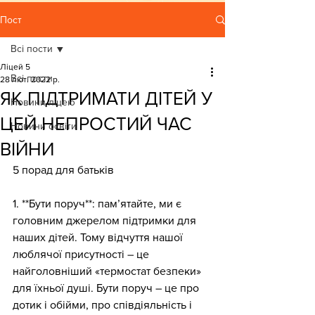
Пост
Всі пости
Ліцей 5
Всі пости
28 лют. 2022 р.
ЯК ПІДТРИМАТИ ДІТЕЙ У
Новини ліцею
ЦЕЙ НЕПРОСТИЙ ЧАС
Новини освіти
ВІЙНИ
5 порад для батьків
1. **Бути поруч**: пам’ятайте, ми є 
головним джерелом підтримки для 
наших дітей. Тому відчуття нашої 
люблячої присутності – це 
найголовніший «термостат безпеки» 
для їхньої душі. Бути поруч – це про 
дотик і обійми, про співдіяльність і 