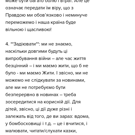
може бути багато болю і втрат. Але це 
означає передати їм віру, що з 
Правдою ми обов’язково і неминуче 
переможемо і наша країна буде 
вільною і щасливою!
4. **Задіювати**: ми не знаємо, 
наскільки довгими будуть ці 
випробування війни – але час життя 
безцінний – і ми маємо жити, що б не 
було - ми маємо Жити. І звісно, ми не 
можемо не слідкувати за новинами, 
але ми не потребуємо бути 
безперервно в новинах – треба 
зосередитися на корисній дії. Для 
дітей, звісно, ці дії дуже різні і 
залежать від того, де ви зараз: вдома, 
у бомбосховищі і т.д. – це і вчитися, і 
малювати, читати/слухати казки, 