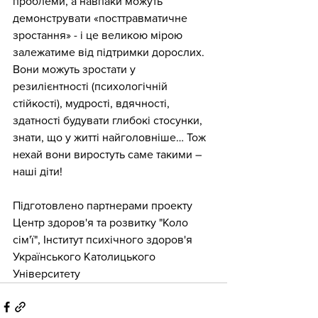
проблеми, а навпаки можуть 
демонструвати «посттравматичне 
зростання» - і це великою мірою 
залежатиме від підтримки дорослих. 
Вони можуть зростати у 
резилієнтності (психологічній 
стійкості), мудрості, вдячності, 
здатності будувати глибокі стосунки, 
знати, що у житті найголовніше… Тож 
нехай вони виростуть саме такими – 
наші діти!
Підготовлено партнерами проекту 
Центр здоров'я та розвитку "Коло 
сім'ї", Інститут психічного здоров'я 
Українського Католицького 
Університету