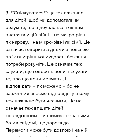
3. **Спілкуватися**: це так важливо 
для дітей, щоб ми допомагали їм 
розуміти, що відбувається і як нам 
вистояти у цій війні – на макро-рівні 
як народу, і на мікро-рівні як сім’ї. Це 
означає говорити з дітьми з повагою 
до їх внутрішньої мудрості, бажання і 
потреби розуміти. Це означає теж 
слухати, що говорять вони, і слухати 
те, про що вони мовчать… І 
відповідати – як можемо – бо не 
завжди ми знаємо відповіді і у цьому 
теж важливо бути чесними. Це не 
означає теж втішати дітей 
«псевдооптимістичними» сценаріями, 
бо ми свідомі, що дорога до 
Перемоги може бути довгою і на ній 