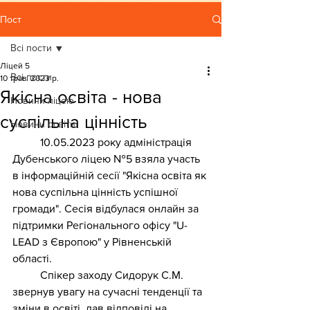
Пост
Всі пости
Ліцей 5
Всі пости
10 трав. 2023 р.
Якісна освіта - нова
Новини ліцею
суспільна цінність
Новини освіти
	10.05.2023 року адміністрація 
Дубенського ліцею №5 взяла участь 
в інформаційній сесії "Якісна освіта як 
нова суспільна цінність успішної 
громади". Сесія відбулася онлайн за 
підтримки Регіонального офісу "U-
LEAD з Європою" у Рівненській 
області. 
	Спікер заходу Сидорук С.М. 
звернув увагу на сучасні тенденції та 
зміни в освіті, дав відповіді на 