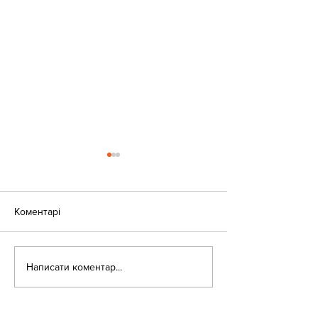
Коментарі
«Веселі закаблу
Небезпека зачепінгу
Написати коментар...