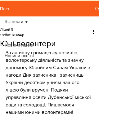
Пост
Всі пости
Ліцей 5
Всі пости
1 жовт. 2024 р.
Юні волонтери
Новини ліцею
За активну громадську позицію, 
Новини освіти
волонтерську діяльність та значну 
допомогу Збройним Силам України з 
нагоди Дня захисника і захисниць 
України десятьом учням нашого 
ліцею були вручені Подяки 
управління освіти Дубенської міської 
ради та солодощі. Пишаємося 
нашими юними волонтерами!