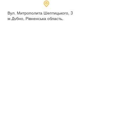
Вул. Митрополита Шептицького, 3
м.Дубно, Рівненська область,
35604
Понеділок - п’ятниця,
9:00 - 17:00
dubno_lyceum5@ukr.net
Розрахунковий рахунок для благодійних
внесків
UA 718201720314291001301063152
код доходу 250201
00
Держказначейська служба України м.Київ
МФО 820172, ЄДРПОУ
22569947
,
Отримувач - Дубенський ліцей №5