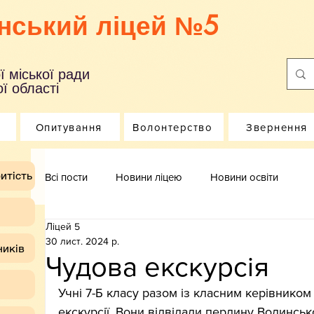
нський ліцей №5
ї міської ради
ї області
Опитування
Волонтерство
Звернення
итість
Всі пости
Новини ліцею
Новини освіти
Ліцей 5
30 лист. 2024 р.
ників
Чудова екскурсія
Учні 7-Б класу разом із класним керівником 
екскурсії. Вони відвідали перлину Волинськ