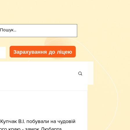
Зарахування до ліцею
Купчак В.І. побували на чудовій 
ого краю - замок Любарта. 