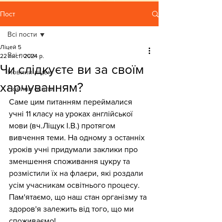
Пост
Всі пости
Ліцей 5
Всі пости
22 лист. 2024 р.
Чи слідкуєте ви за своїм
Новини ліцею
харчуванням?
Новини освіти
Саме цим питанням переймалися 
учні 11 класу на уроках англійської 
мови (вч.Ліщук І.В.) протягом 
вивчення теми. На одному з останніх 
уроків учні придумали заклики про 
зменшення споживання цукру 
та 
розмістили їх на флаєри, які роздали 
усім учасникам освітнього процесу.
Пам'ятаємо, що наш стан організму та 
здоров'я залежить від того, що ми 
споживаємо!