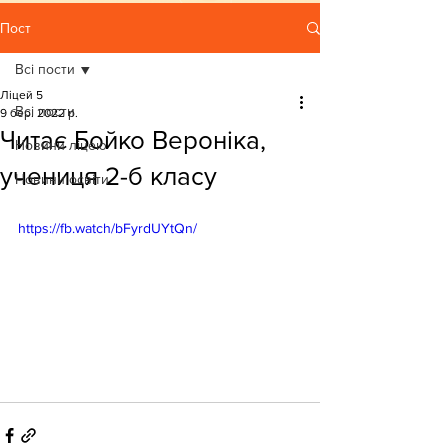
Пост
Всі пости
Ліцей 5
Всі пости
9 бер. 2022 р.
Читає Бойко Вероніка,
Новини ліцею
учениця 2-б класу
Новини освіти
https://fb.watch/bFyrdUYtQn/