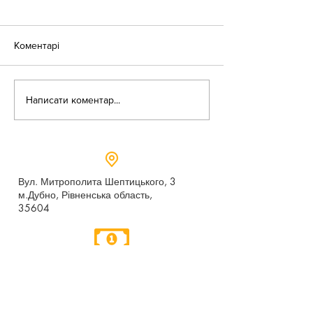
Коментарі
«Веселі закаблу
Небезпека зачепінгу
Написати коментар...
Вул. Митрополита Шептицького, 3
м.Дубно, Рівненська область,
35604
Понеділок - п’ятниця,
9:00 - 17:00
dubno_lyceum5@ukr.net