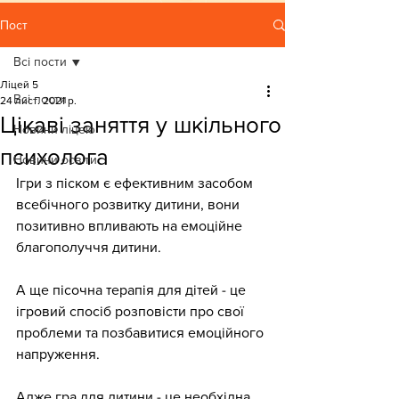
Пост
Всі пости
Ліцей 5
Всі пости
24 лист. 2021 р.
Цікаві заняття у шкільного
Новини ліцею
психолога
Новини освіти
Ігри з піском є ефективним засобом 
всебічного розвитку дитини, вони 
позитивно впливають на емоційне 
благополуччя дитини.
А ще пісочна терапія для дітей - це 
ігровий спосіб розповісти про свої 
проблеми та позбавитися емоційного 
напруження. 
Адже гра для дитини - це необхідна, 