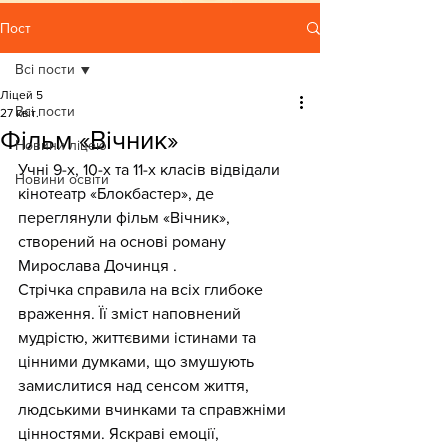
Пост
Всі пости
Ліцей 5
Всі пости
27 квіт.
Фільм «Вічник»
Новини ліцею
Учні 9-х, 10-х та 11-х класів відвідали 
Новини освіти
кінотеатр «Блокбастер», де 
переглянули фільм «Вічник», 
створений на основі роману 
Мирослава Дочинця .
Стрічка справила на всіх глибоке 
враження. Її зміст наповнений 
мудрістю, життєвими істинами та 
цінними думками, що змушують 
замислитися над сенсом життя, 
людськими вчинками та справжніми 
цінностями. Яскраві емоції, 