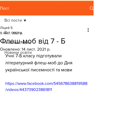
Пост
Всі пости
Ліцей 5
Всі пости
9 лист. 2021 р.
Флеш-моб від 7 - Б
Новини ліцею
Оновлено:
14 лист. 2021 р.
Новини освіти
Учні 7-Б класу підготували 
літературний флеш-моб до Дня 
української писемності та мови
https://www.facebook.com/545678638819588
/videos/443739023861811