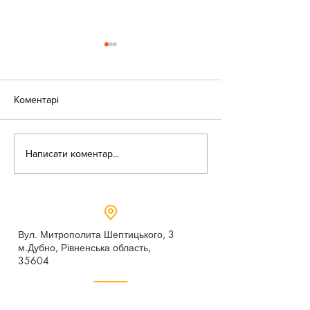
Коментарі
Оголошення!
Написати коментар...
День доброти в
бібліотеці
Вул. Митрополита Шептицького, 3
м.Дубно, Рівненська область,
35604