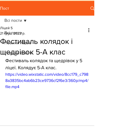
Пост
Всі пости
Ліцей 5
Всі пости
21 груд. 2022 р.
Фестиваль колядок і
Новини ліцею
щедрівок 5-А клас
Новини освіти
Фестиваль колядок та щедрівок у 5 
ліцеї. Колядує 5-А клас.
https://video.wixstatic.com/video/8cc179_c798
8a3835bc4ab6b23ce9736cf2f6e3/360p/mp4/
file.mp4