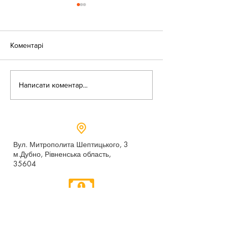
Коментарі
«Веселі закаблу
Небезпека зачепінгу
Написати коментар...
Вул. Митрополита Шептицького, 3
м.Дубно, Рівненська область,
35604
Понеділок - п’ятниця,
9:00 - 17:00