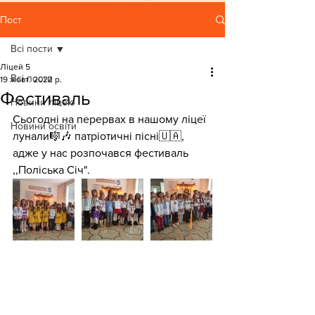
Пост
Всі пости
Ліцей 5
Всі пости
19 жовт. 2022 р.
Фестиваль
Новини ліцею
Сьогодні на перервах в нашому ліцеї 
Новини освіти
лунали🎼🎶 патріотичні пісні🇺🇦, 
адже у нас розпочався фестиваль 
,,Поліська Січ".