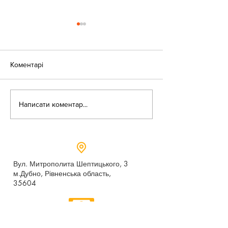
Коментарі
«Веселі закаблу
Небезпека зачепінгу
Написати коментар...
Вул. Митрополита Шептицького, 3
м.Дубно, Рівненська область,
35604
Понеділок - п’ятниця,