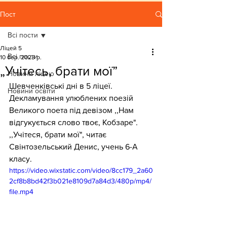
Пост
Всі пости
Ліцей 5
Всі пости
10 бер. 2023 р.
„Учітесь, брати мої”
Новини ліцею
Шевченківські дні в 5 ліцеї. 
Новини освіти
Декламування улюблених поезій 
Великого поета під девізом ,,Нам 
відгукується слово твоє, Кобзаре".
,,Учітеся, брати мої", читає 
Свінтозельський Денис, учень 6-А 
класу.
https://video.wixstatic.com/video/8cc179_2a60
2cf8b8bd42f3b021e8109d7a84d3/480p/mp4/
file.mp4