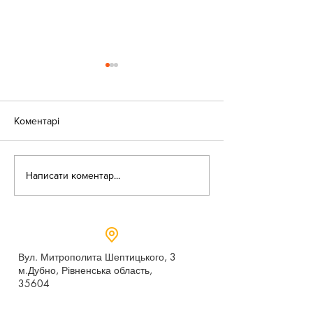
Коментарі
«Веселі закаблу
Небезпека зачепінгу
Написати коментар...
Вул. Митрополита Шептицького, 3
м.Дубно, Рівненська область,
35604