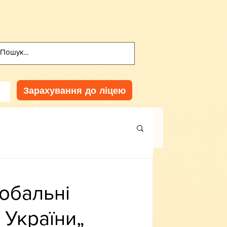
Зарахування до ліцею
обальні
 України„