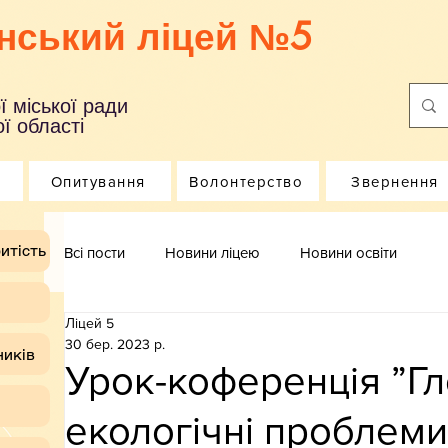
нський ліцей №5
ї міської ради
ї області
Опитування
Волонтерство
Звернення
итість
Всі пости
Новини ліцею
Новини освіти
Ліцей 5
30 бер. 2023 р.
ників
Урок-коференція ”Гл
екологічні проблеми