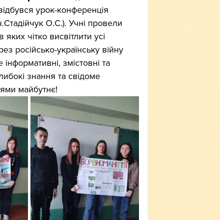
і відбувся урок-конференція 
.Стадійчук О.С.). Учні провели 
 яких чітко висвітлити усі 
рез російсько-українську війну 
 інформативні, змістовні та 
либокі знання та свідоме 
нями майбутнє!