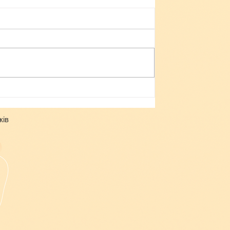
Небезпека зачепінгу
ків