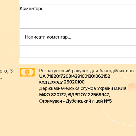
Коментарі
ВСТУП-2026
Написати коментар...
ого, 3
Розрахунковий рахунок для благодійних внес
UA 718201720314291001301063152
,
код доходу 250201
00
Держказначейська служба України м.Київ
МФО 820172, ЄДРПОУ 22569947,
Отримувач - Дубенський ліцей №5