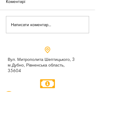
Коментарі
«Веселі закаблу
Небезпека зачепінгу
Написати коментар...
Вул. Митрополита Шептицького, 3
м.Дубно, Рівненська область,
35604
Понеділок - п’ятниця,
9:00 - 17:00
dubno_lyceum5@ukr.net