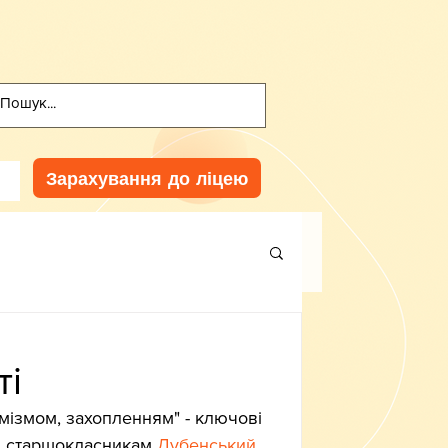
Зарахування до ліцею
ті
имізмом, захопленням" - ключові 
ти старшокласникам 
Дубенський 