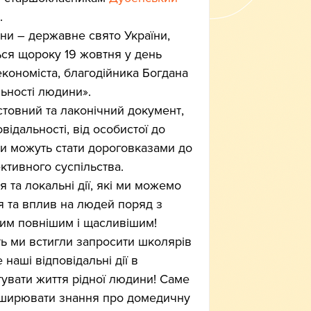
.
ни – державне свято України, 
ься щороку 19 жовтня у день 
кономіста, благодійника Богдана 
ьності людини».  
стовний та лаконічний документ, 
відальності, від особистої до 
они можуть стати дороговказами до 
ктивного суспільства.
 та локальні дії, які ми можемо 
я та вплив на людей поряд з 
им повнішим і щасливішим! 
ть ми встигли запросити школярів 
е наші відповідальні дії в 
тувати життя рідної людини! Саме 
поширювати знання про домедичну 