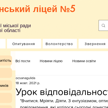
нський ліцей №5
ї міської ради
ї області
Опитування
Волонтерство
Звернення
итість
Всі пости
Новини ліцею
Новини освіти
ocsanagulida
18 жовт. 2021 р.
ників
Урок відповідальнос
"Вчитися. Мріяти. Діяти. З ентузіазмом, опт
повідомлення, які хотілося сьогодні донес