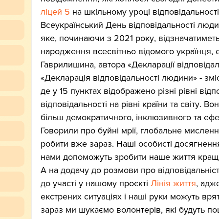
ліцей 5
 на шкільному уроці відповідальності
Всеукраїнський День відповідальності люди
яке, починаючи з 2021 року, відзначатимет
народження всесвітньо відомого українця, е
Гаврилишина, автора «Декларації відповідал
«Декларація відповідальності людини» - змі
де у 15 пунктах відображено різні рівні відпо
відповідальності на рівні країни та світу. В
більш демократичного, інклюзивного та ефе
Говорили про буйні мрії, глобальне мислення
робити вже зараз. Наші особисті досягненн
нами допоможуть зробити наше життя кращ
А на додачу до розмови про відповідальніс
до участі у нашому проєкті 
Лінія життя
, адж
екстрених ситуаціях і наші руки можуть вря
зараз ми шукаємо волонтерів, які будуть 