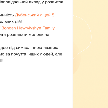
відповідальний вклад у розвиток 
тинність 
Дубенський ліцей 5
! 
альних дій!
Bohdan Hawrylyshyn Family 
гати розвивати молодь на 
ідео під символічною назвою 
мо за почуття інших людей, але 
ї!