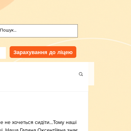
Зарахування до ліцею
е не хочеться сидіти...Тому наші 
і. Наша Галина Оксентіївна знає, 