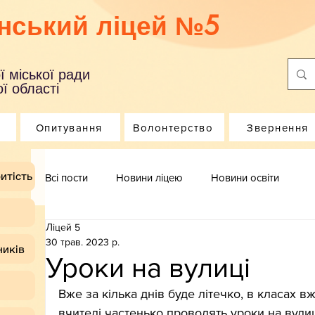
нський ліцей №5
ї міської ради
ї області
Опитування
Волонтерство
Звернення
итість
Всі пости
Новини ліцею
Новини освіти
Ліцей 5
30 трав. 2023 р.
ників
Уроки на вулиці
Вже за кілька днів буде літечко, в класах вж
вчителі частенько проводять уроки на вулиц