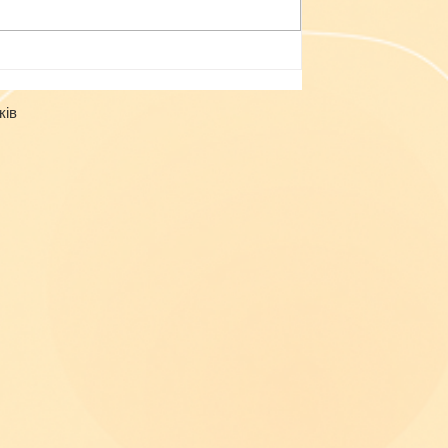
Небезпека зачепінгу
ків