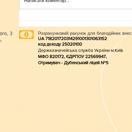
Написати коментар...
ого, 3
Розрахунковий рахунок для благодійних внес
UA 718201720314291001301063152
,
код доходу 250201
00
Держказначейська служба України м.Київ
МФО 820172, ЄДРПОУ 22569947,
Отримувач - Дубенський ліцей №5