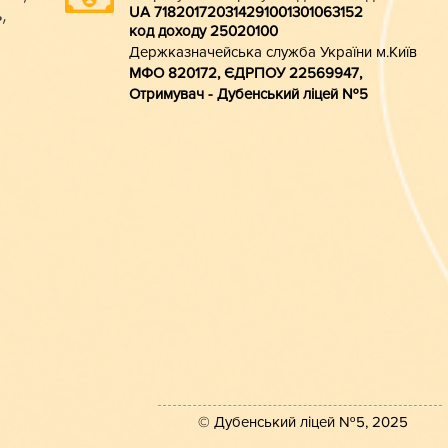
UA 718201720314291001301063152
,
код доходу 250201
00
Держказначейська служба України м.Київ
МФО 820172, ЄДРПОУ 22569947,
Отримувач - Дубенський ліцей №5
© Дубенський ліцей №5, 2025