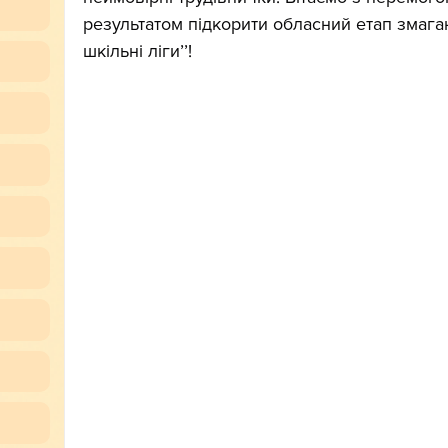
результатом підкорити обласний етап змагань
шкільні лігиʼʼ!