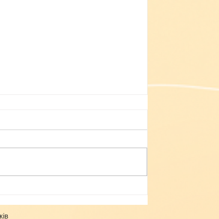
Небезпека зачепінгу
ків