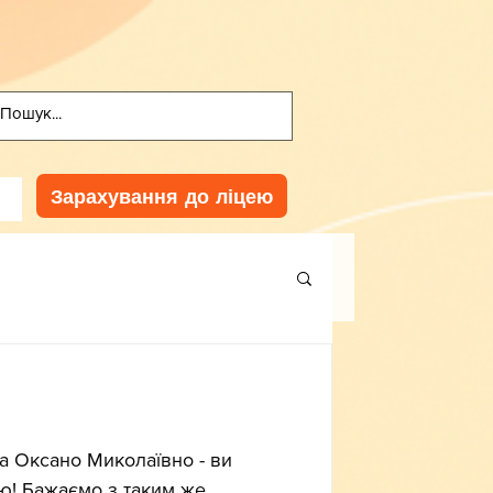
Зарахування до ліцею
 та Оксано Миколаївно - ви 
ою! Бажаємо з таким же 