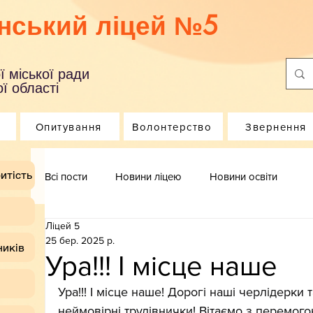
нський ліцей №5
ї міської ради
ї області
Опитування
Волонтерство
Звернення
итість
Всі пости
Новини ліцею
Новини освіти
Ліцей 5
25 бер. 2025 р.
ників
Ура!!! І місце наше
Ура!!! І місце наше! Дорогі наші черлідерки
неймовірні трудівнички! Вітаємо з перемог