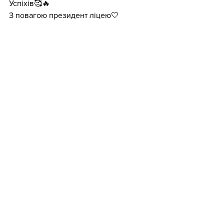
Успіхів🥰🔥
З повагою президент ліцею🤍