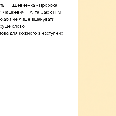
ть Т.Г.Шевченка - Пророка 
ми Лашкевич Т.А. та Саюк Н.М. 
то,аби не лише вшанувати 
ируще слово 
лова для кожного з наступних 