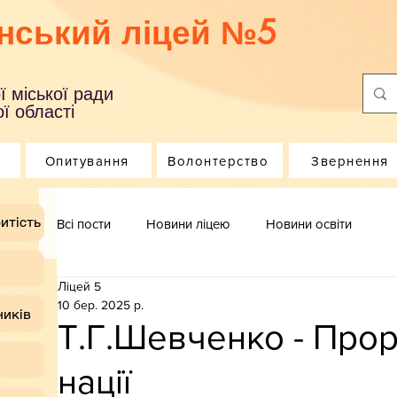
нський ліцей №5
ї міської ради
ї області
Опитування
Волонтерство
Звернення
итість
Всі пости
Новини ліцею
Новини освіти
Ліцей 5
10 бер. 2025 р.
ників
Т.Г.Шевченко - Прор
нації