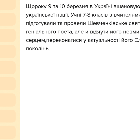
Щороку 9 та 10 березня в Україні вшановую
української нації. Учні 7-8 класів з вчителя
підготували та провели Шевченківське свя
геніального поета, але й відчути його невм
серцем,переконатися у актуальності його С
поколінь.