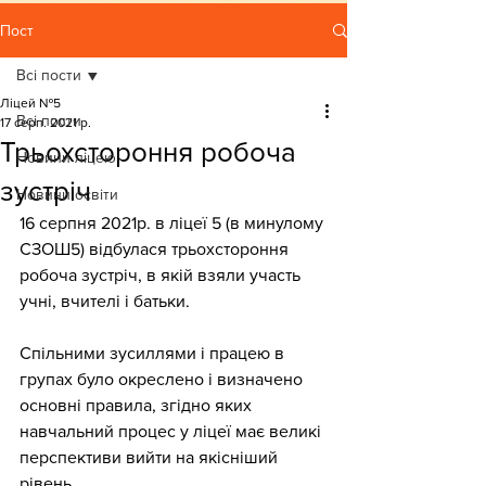
Пост
Всі пости
Ліцей №5
Всі пости
17 серп. 2021 р.
Трьохстороння робоча
Новини ліцею
зустріч
Новини освіти
16 серпня 2021р. в ліцеї 5 (в минулому 
СЗОШ5) відбулася трьохстороння 
робоча зустріч, в якій взяли участь 
учні, вчителі і батьки. 
Спільними зусиллями і працею в 
групах було окреслено і визначено 
основні правила, згідно яких 
навчальний процес у ліцеї має великі 
перспективи вийти на якісніший 
рівень. 