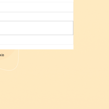
Небезпека зачепінгу
ків