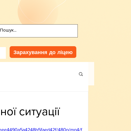
Зарахування до ліцею
ої ситуації
bf0eee4490a5a4248b5faed42f/480p/mp4/f