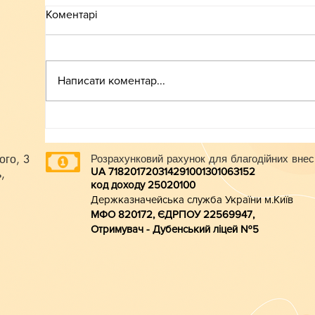
Коментарі
ВСТУП-2026
Написати коментар...
ого, 3
Розрахунковий рахунок для благодійних внес
UA 718201720314291001301063152
,
код доходу 250201
00
Держказначейська служба України м.Київ
МФО 820172, ЄДРПОУ 22569947,
Отримувач - Дубенський ліцей №5