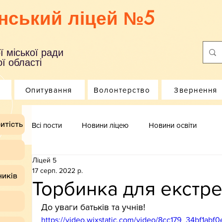
нський ліцей №5
ї міської ради
ї області
Опитування
Волонтерство
Звернення
итість
Всі пости
Новини ліцею
Новини освіти
Ліцей 5
17 серп. 2022 р.
ників
Торбинка для екстрен
До уваги батьків та учнів!
https://video.wixstatic.com/video/8cc179_34bf1a