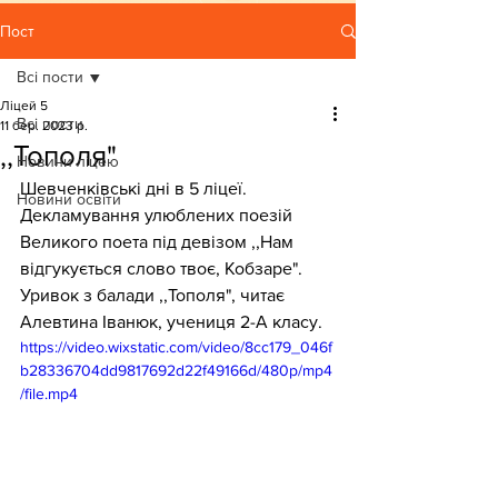
Пост
Всі пости
Ліцей 5
Всі пости
11 бер. 2023 р.
,,Тополя"
Новини ліцею
Шевченківські дні в 5 ліцеї. 
Новини освіти
Декламування улюблених поезій 
Великого поета під девізом ,,Нам 
відгукується слово твоє, Кобзаре".
Уривок з балади ,,Тополя", читає 
Алевтина Іванюк, учениця 2-А класу.
https://video.wixstatic.com/video/8cc179_046f
b28336704dd9817692d22f49166d/480p/mp4
/file.mp4