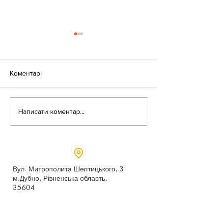
Коментарі
«Веселі закаблу
Небезпека зачепінгу
Написати коментар...
Вул. Митрополита Шептицького, 3
м.Дубно, Рівненська область,
35604