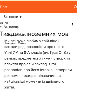
Пост
Всі пости
Ліцей 5
Всі пости
2 груд. 2024 р.
Тиждень іноземних мов
Новини ліцею
Ми всі дуже любимо свій ліцей і 
Новини освіти
завжди раді розповісти про нього. 
Учні 7-А та 8-А класів (вч. Гуда О. В.) у 
рамках предметного тижня створили 
плакати про свій заклад. Діти 
розповіли про його історію і створили 
рекламні постери, відзначивши 
найцікавіші моменти із шкільного 
життя.