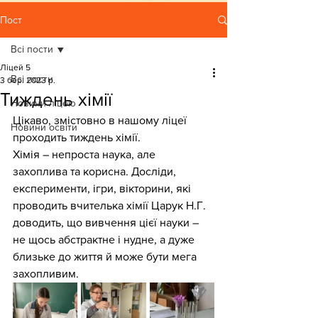
Пост
Всі пости
Ліцей 5
Всі пости
3 бер. 2023 р.
Тиждень хімії
Новини ліцею
Цікаво, змістовно в нашому ліцеї 
Новини освіти
проходить тиждень хімії. 
Хімія – непроста наука, але 
захоплива та корисна. Досліди, 
експерименти, ігри, вікторини, які 
проводить вчителька хімії Царук Н.Г. 
доводить, що вивчення цієї науки – 
не щось абстрактне і нудне, а дуже 
близьке до життя й може бути мега 
захопливим.