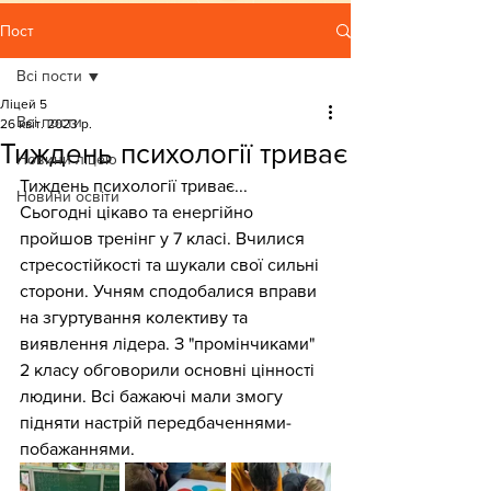
Пост
Всі пости
Ліцей 5
Всі пости
26 квіт. 2023 р.
Тиждень психології триває
Новини ліцею
Тиждень психології триває...
Новини освіти
Сьогодні цікаво та енергійно 
пройшов тренінг у 7 класі. Вчилися 
стресостійкості та шукали свої сильні 
сторони. Учням сподобалися вправи 
на згуртування колективу та 
виявлення лідера. З "промінчиками" 
2 класу обговорили основні цінності 
людини. Всі бажаючі мали змогу 
підняти настрій передбаченнями-
побажаннями.