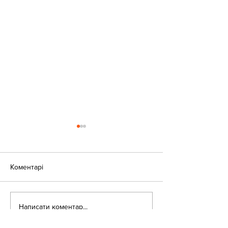
Коментарі
«Веселі закаблу
Небезпека зачепінгу
Написати коментар...