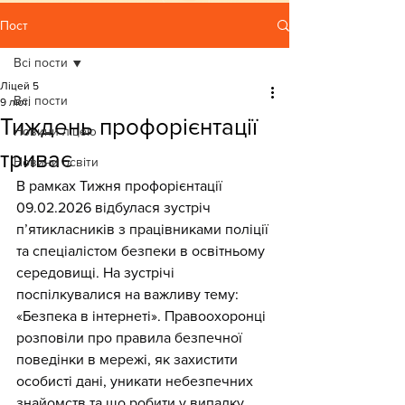
Пост
Всі пости
Ліцей 5
Всі пости
9 лют.
Тиждень профорієнтації
Новини ліцею
триває
Новини освіти
В рамках Тижня профорієнтації 
09.02.2026 відбулася зустріч 
пʼятикласників з працівниками поліції 
та спеціалістом безпеки в освітньому 
середовищі. На зустрічі 
поспілкувалися на важливу тему: 
«Безпека в інтернеті». Правоохоронці 
розповіли про правила безпечної 
поведінки в мережі, як захистити 
особисті дані, уникати небезпечних 
знайомств та що робити у випадку 