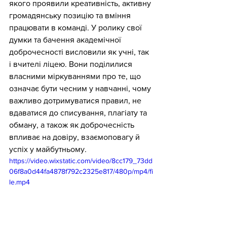
якого проявили креативність, активну 
громадянську позицію та вміння 
працювати в команді. У ролику свої 
думки та бачення академічної 
доброчесності висловили як учні, так 
і вчителі ліцею. Вони поділилися 
власними міркуваннями про те, що 
означає бути чесним у навчанні, чому 
важливо дотримуватися правил, не 
вдаватися до списування, плагіату та 
обману, а також як доброчесність 
впливає на довіру, взаємоповагу й 
успіх у майбутньому.
https://video.wixstatic.com/video/8cc179_73dd
06f8a0d44fa4878f792c2325e817/480p/mp4/fi
le.mp4