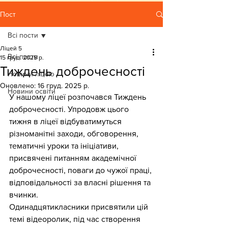
Пост
Всі пости
Ліцей 5
Всі пости
15 груд. 2025 р.
Тиждень доброчесності
Новини ліцею
Оновлено:
16 груд. 2025 р.
Новини освіти
У нашому ліцеї розпочався Тиждень 
доброчесності. Упродовж цього 
тижня в ліцеї відбуватимуться 
різноманітні заходи, обговорення, 
тематичні уроки та ініціативи, 
присвячені питанням академічної 
доброчесності, поваги до чужої праці, 
відповідальності за власні рішення та 
вчинки.
Одинадцятикласники присвятили цій 
темі відеоролик, під час створення 