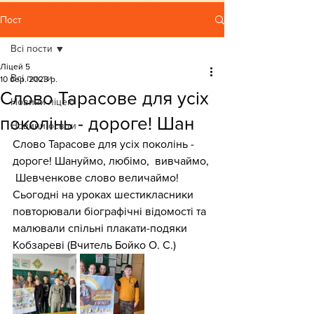
Пост
Всі пости
Ліцей 5
Всі пости
10 бер. 2023 р.
Слово Тарасове для усіх
Новини ліцею
поколінь - дороге! Шан
Новини освіти
Слово Тарасове для усіх поколінь - 
дороге! Шануймо, любімо,  вивчаймо, 
 Шевченкове слово величаймо!
Сьогодні на уроках шестикласники 
повторювали біографічні відомості та 
малювали спільні плакати-подяки 
Кобзареві (Вчитель Бойко О. С.)