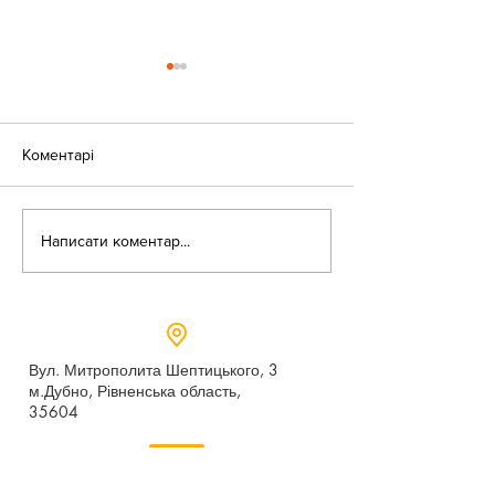
Коментарі
«Веселі закаблу
Небезпека зачепінгу
Написати коментар...
Вул. Митрополита Шептицького, 3
м.Дубно, Рівненська область,
35604