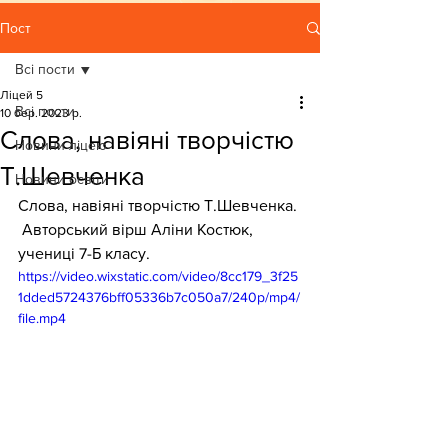
Пост
Всі пости
Ліцей 5
Всі пости
10 бер. 2023 р.
Слова, навіяні творчістю
Новини ліцею
Т.Шевченка
Новини освіти
Слова, навіяні творчістю Т.Шевченка. 
 Авторський вірш Аліни Костюк, 
учениці 7-Б класу.
https://video.wixstatic.com/video/8cc179_3f25
1dded5724376bff05336b7c050a7/240p/mp4/
file.mp4