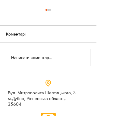
Коментарі
«Веселі закаблу
Небезпека зачепінгу
Написати коментар...
Вул. Митрополита Шептицького, 3
м.Дубно, Рівненська область,
35604
Понеділок - п’ятниця,
9:00 - 17:00