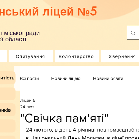
нський ліцей №5
ї міської ради
ї області
Опитування
Волонтерство
Звернення
итість
Всі пости
Новини ліцею
Новини освіти
Ліцей 5
24 лют.
ників
"Свічка пам'яті"
24 лютого, в день 4 річниці повномасштабног
в Національний День Молитви, в ліцеї прове