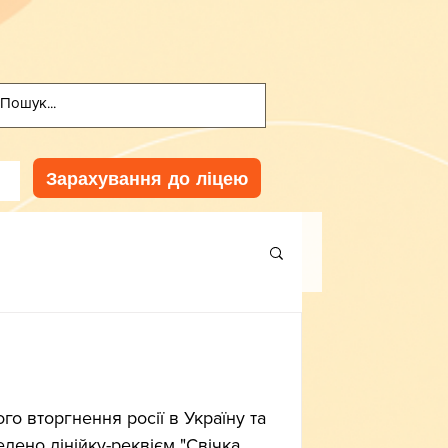
Зарахування до ліцею
о вторгнення росії в Україну та 
дено лінійку-реквієм "Свічка 