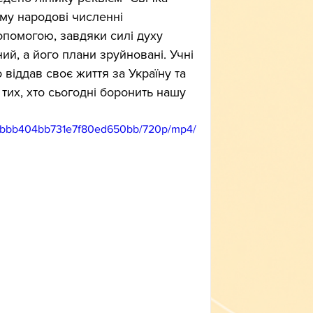
му народові численні 
допомогою, завдяки силі духу 
ий, а його плани зруйновані. Учні 
 віддав своє життя за Україну та 
тих, хто сьогодні боронить нашу 
127dbbb404bb731e7f80ed650bb/720p/mp4/