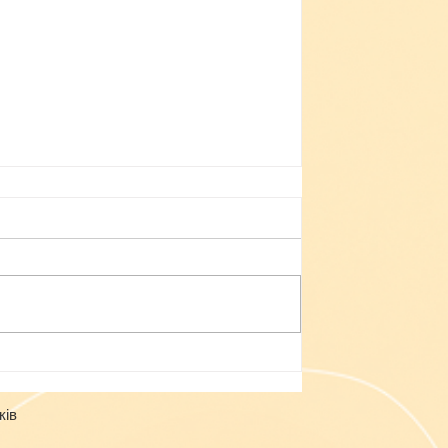
Небезпека зачепінгу
ків