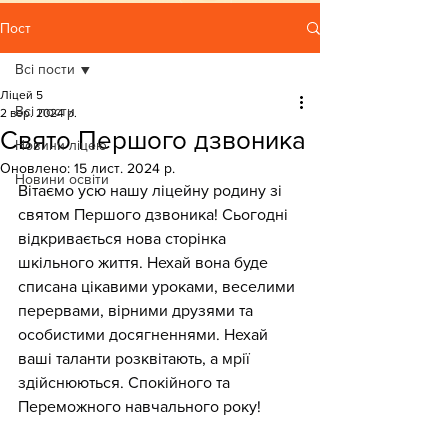
Пост
Всі пости
Ліцей 5
Всі пости
2 вер. 2024 р.
Свято Першого дзвоника
Новини ліцею
Оновлено:
15 лист. 2024 р.
Новини освіти
Вітаємо усю нашу ліцейну родину зі 
святом Першого дзвоника! Сьогодні 
відкривається нова сторінка 
шкільного життя. Нехай вона буде 
списана цікавими уроками, веселими 
перервами, вірними друзями та 
особистими досягненнями. Нехай 
ваші таланти розквітають, а мрії 
здійснюються. Спокійного та 
Переможного навчального року!