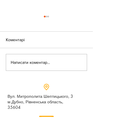
Коментарі
«Веселі закаблу
Небезпека зачепінгу
Написати коментар...
Вул. Митрополита Шептицького, 3
м.Дубно, Рівненська область,
35604