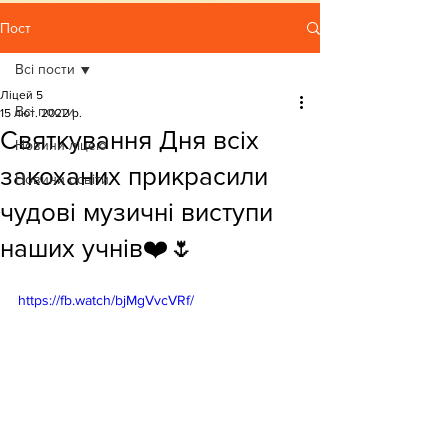
Пост
Всі пости
Ліцей 5
Всі пости
15 лют. 2022 р.
Святкування Дня всіх
Новини ліцею
закоханих прикрасили
Новини освіти
чудові музичні виступи
наших учнів❤️🌷
https://fb.watch/bjMgVvcVRf/