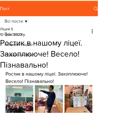
Пост
Всі пости
Ліцей 5
Всі пости
10 трав. 2023 р.
Ростик в нашому ліцеї.
Новини ліцею
Захоплююче! Весело!
Новини освіти
Пізнавально!
Ростик в нашому ліцеї. Захоплююче! 
Весело! Пізнавально!