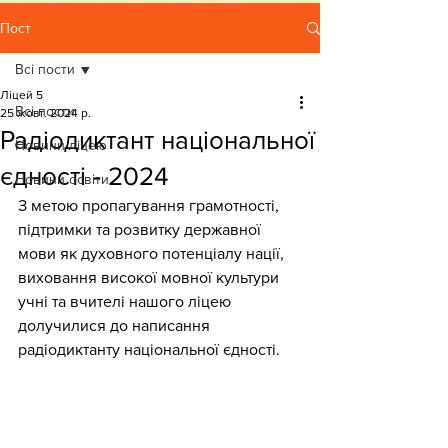
Пост
Всі пости
Ліцей 5
Всі пости
25 жовт. 2024 р.
Радіодиктант національної
Новини ліцею
єдності - 2024
Новини освіти
З метою пропагування грамотності, 
підтримки та розвитку державної 
мови як духовного потенціалу нації, 
виховання високої мовної культури 
учні та вчителі нашого ліцею 
долучилися до написання 
радіодиктанту національної єдності.