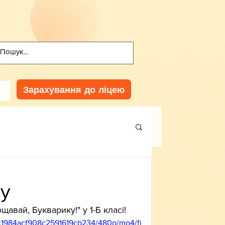
Зарахування до ліцею
у
щавай, Букварику!" у 1-Б класі!
25c1984acf908c2591619cb234/480p/mp4/fi