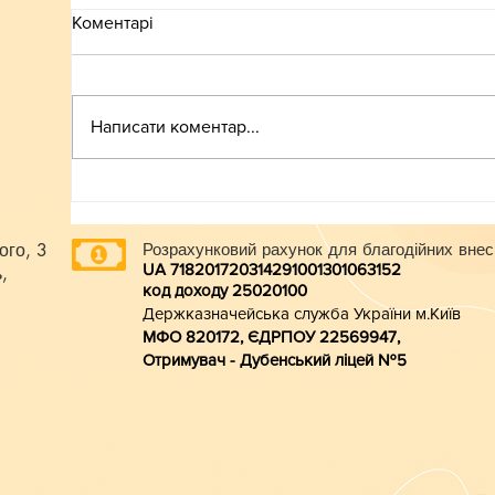
Коментарі
ВСТУП-2026
Написати коментар...
ого, 3
Розрахунковий рахунок для благодійних внес
UA 718201720314291001301063152
,
код доходу 250201
00
Держказначейська служба України м.Київ
МФО 820172, ЄДРПОУ 22569947,
Отримувач - Дубенський ліцей №5