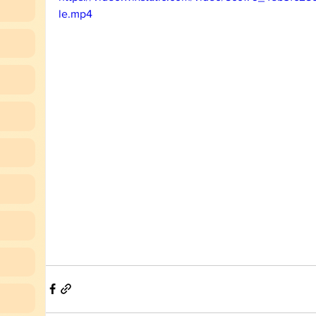
le.mp4