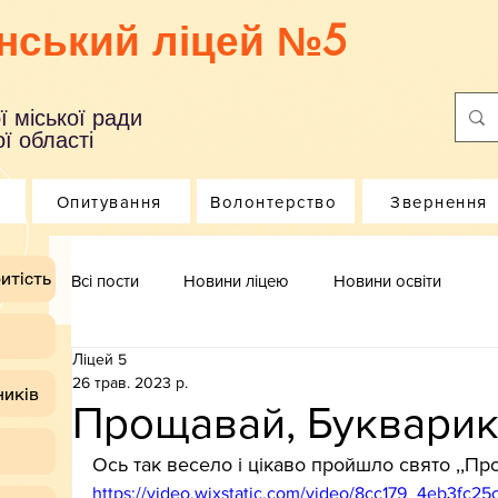
нський ліцей №5
ї міської ради
ї області
Опитування
Волонтерство
Звернення
итість
Всі пости
Новини ліцею
Новини освіти
Ліцей 5
26 трав. 2023 р.
ників
Прощавай, Букварик
Ось так весело і цікаво пройшло свято ,,Про
https://video.wixstatic.com/video/8cc179_4eb3fc