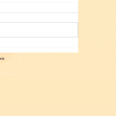
Небезпека зачепінгу
ків