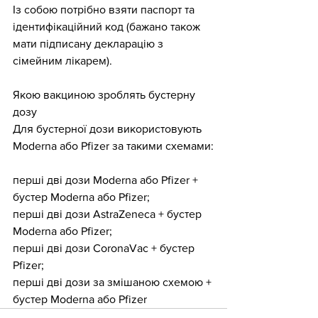
Із собою потрібно взяти паспорт та 
ідентифікаційний код (бажано також 
мати підписану декларацію з 
сімейним лікарем).
Якою вакциною зроблять бустерну 
дозу
Для бустерної дози використовують 
Moderna або Pfizer за такими схемами:
перші дві дози Moderna або Pfizer + 
бустер Moderna або Pfizer;
перші дві дози AstraZeneca + бустер 
Moderna або Pfizer;
перші дві дози CoronaVac + бустер 
Pfizer;
перші дві дози за змішаною схемою + 
бустер Moderna або Pfizer