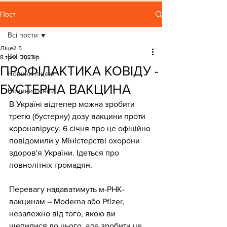
Пост
Всі пости
Ліцей 5
Всі пости
8 трав. 2023 р.
ПРОФІЛАКТИКА КОВІДУ -
Новини ліцею
БУСТЕРНА ВАКЦИНА
Новини освіти
В Україні відтепер можна зробити 
третю (бустерну) дозу вакцини проти 
коронавірусу. 6 січня про це офіційно 
повідомили у Міністерстві охорони 
здоров'я України. Ідеться про 
повнолітніх громадян.
Перевагу надаватимуть м-РНК-
вакцинам – Moderna або Pfizer, 
незалежно від того, якою ви 
щепилися до цього, але зробити це 