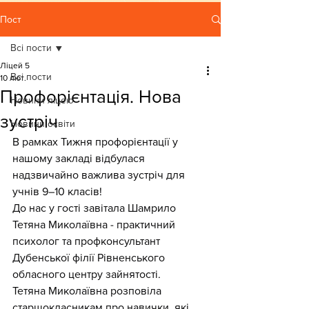
Пост
Всі пости
Ліцей 5
Всі пости
10 лют.
Профорієнтація. Нова
Новини ліцею
зустріч
Новини освіти
В рамках Тижня профорієнтації у 
нашому закладі відбулася 
надзвичайно важлива зустріч для 
учнів 9–10 класів!
До нас у гості завітала Шамрило 
Тетяна Миколаївна - практичний 
психолог та профконсультант 
Дубенської філії Рівненського 
обласного центру зайнятості.
Тетяна Миколаївна розповіла 
старшокласникам про навички, які 