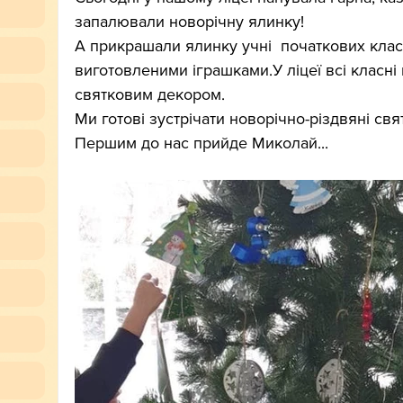
запалювали новорічну ялинку!
А прикрашали ялинку учні  початкових клас
виготовленими іграшками.У ліцеї всі класні
святковим декором.
Ми готові зустрічати новорічно-різдвяні свя
Першим до нас прийде Миколай...