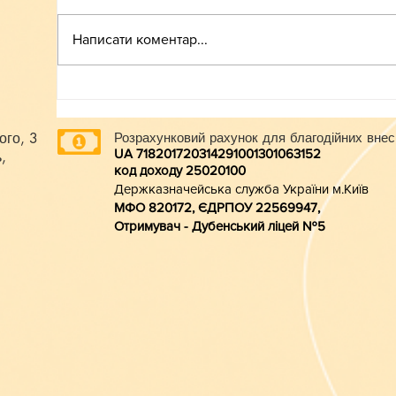
ВСТУП-2026
Написати коментар...
ого, 3
Розрахунковий рахунок для благодійних внес
UA 718201720314291001301063152
,
код доходу 250201
00
Держказначейська служба України м.Київ
МФО 820172, ЄДРПОУ 22569947,
Отримувач - Дубенський ліцей №5