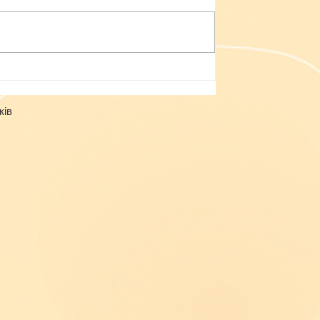
Небезпека зачепінгу
ків