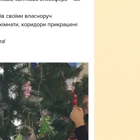
ів своїми власноруч 
 кімнати, коридори прикрашені 
та!