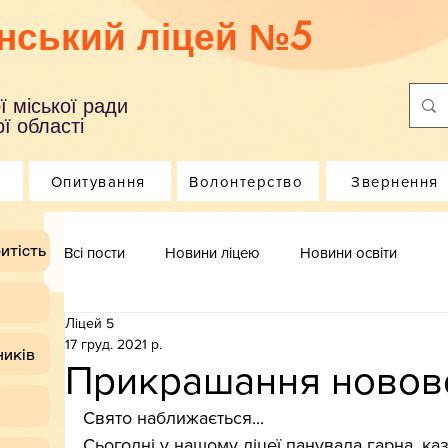
нський ліцей №5
ї міської ради
ї області
Опитування
Волонтерство
Звернення
итість
Всі пости
Новини ліцею
Новини освіти
Ліцей 5
17 груд. 2021 р.
ників
Прикрашання новово
Свято наближається...
Сьогодні у нашому ліцеї панувала гарна, каз