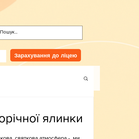
Зарахування до ліцею
річної ялинки
кова, святкова атмосфера -  ми 