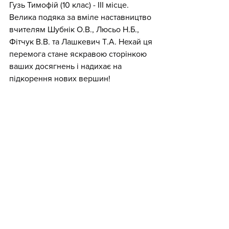
Гузь Тимофій (10 клас) - ІІІ місце.
Велика подяка за вміле наставництво 
вчителям Шубнік О.В., Люсьо Н.Б., 
Фітчук В.В. та Лашкевич Т.А. Нехай ця 
перемога стане яскравою сторінкою 
ваших досягнень і надихає на 
підкорення нових вершин!