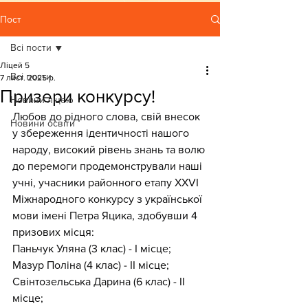
Пост
Всі пости
Ліцей 5
Всі пости
7 лист. 2025 р.
Призери конкурсу!
Новини ліцею
Любов до рідного слова, свій внесок 
Новини освіти
у збереження ідентичності нашого 
народу, високий рівень знань та волю 
до перемоги продемонстрували наші 
учні, учасники районного етапу ХХVІ 
Міжнародного конкурсу з української 
мови імені Петра Яцика, здобувши 4 
призових місця:
Паньчук Уляна (3 клас) - І місце;
Мазур Поліна (4 клас) - ІІ місце;
Свінтозельська Дарина (6 клас) - ІІ 
місце;