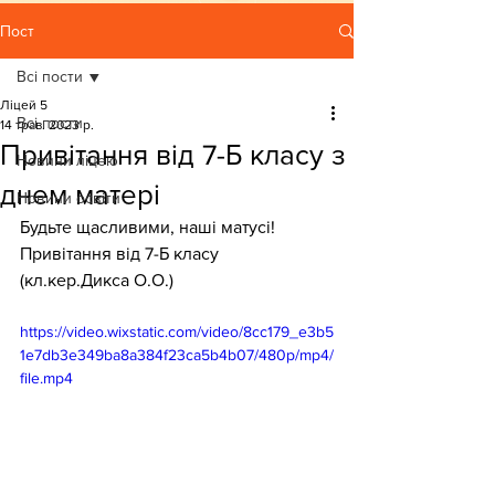
Пост
Всі пости
Ліцей 5
Всі пости
14 трав. 2023 р.
Привітання від 7-Б класу з
Новини ліцею
днем матері
Новини освіти
Будьте щасливими, наші матусі!
Привітання від 7-Б класу 
(кл.кер.Дикса О.О.)
https://video.wixstatic.com/video/8cc179_e3b5
1e7db3e349ba8a384f23ca5b4b07/480p/mp4/
file.mp4