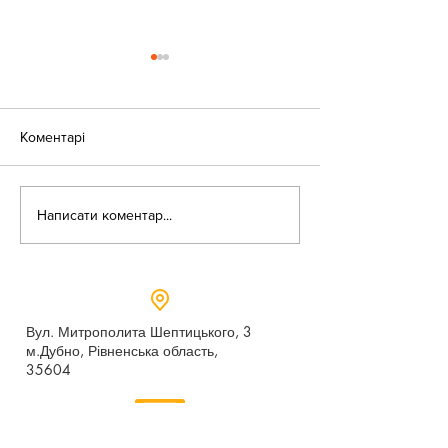
Коментарі
«Веселі закаблу
Небезпека зачепінгу
Написати коментар...
Вул. Митрополита Шептицького, 3
м.Дубно, Рівненська область,
35604